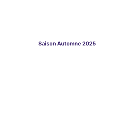
Quentin GENETAY
Membre
Saison Automne 2025
Suivez-nous