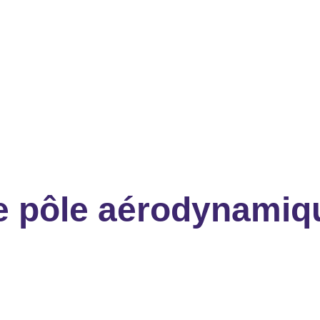
el VILETTE
Guénolé B
embre
Memb
e pôle aérodynamiq