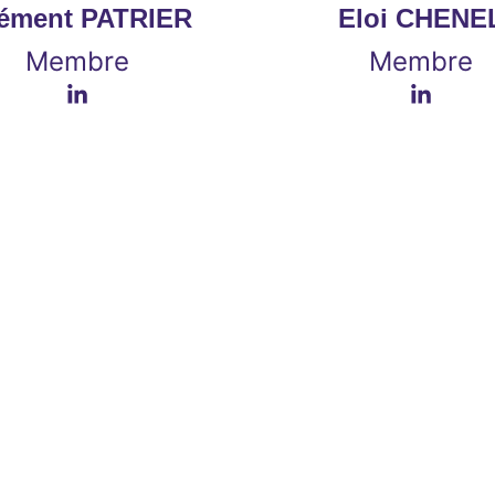
lément PATRIER
Eloi CHENE
Membre
Membre
le groupe motoprop