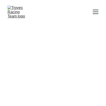
La plus grande compétition 
automobile étudiante
FORMULA 
STUDENT